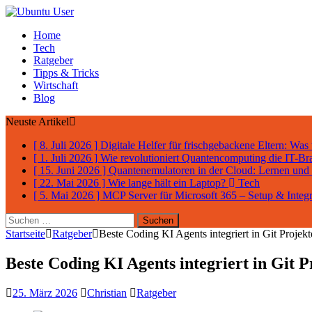
Home
Tech
Ratgeber
Tipps & Tricks
Wirtschaft
Blog
Neuste Artikel
[ 8. Juli 2026 ]
Digitale Helfer für frischgebackene Eltern: Was
[ 1. Juli 2026 ]
Wie revolutioniert Quantencomputing die IT-B
[ 15. Juni 2026 ]
Quantenemulatoren in der Cloud: Lernen un
[ 22. Mai 2026 ]
Wie lange hält ein Laptop?
Tech
[ 5. Mai 2026 ]
MCP Server für Microsoft 365 – Setup & Integ
Suchen
nach:
Startseite
Ratgeber
Beste Coding KI Agents integriert in Git Projekt
Beste Coding KI Agents integriert in Git P
25. März 2026
Christian
Ratgeber