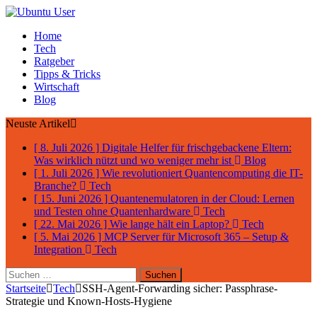
Home
Tech
Ratgeber
Tipps & Tricks
Wirtschaft
Blog
Neuste Artikel
[ 8. Juli 2026 ]
Digitale Helfer für frischgebackene Eltern:
Was wirklich nützt und wo weniger mehr ist
Blog
[ 1. Juli 2026 ]
Wie revolutioniert Quantencomputing die IT-
Branche?
Tech
[ 15. Juni 2026 ]
Quantenemulatoren in der Cloud: Lernen
und Testen ohne Quantenhardware
Tech
[ 22. Mai 2026 ]
Wie lange hält ein Laptop?
Tech
[ 5. Mai 2026 ]
MCP Server für Microsoft 365 – Setup &
Integration
Tech
Suchen
nach:
Startseite
Tech
SSH-Agent-Forwarding sicher: Passphrase-
Strategie und Known-Hosts-Hygiene