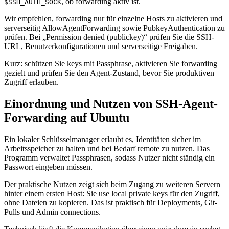
, ob forwarding aktiv ist.
$SSH_AUTH_SOCK
Wir empfehlen, forwarding nur für einzelne Hosts zu aktivieren und
serverseitig AllowAgentForwarding sowie PubkeyAuthentication zu
prüfen. Bei „Permission denied (publickey)“ prüfen Sie die SSH-
URL, Benutzerkonfigurationen und serverseitige Freigaben.
Kurz: schützen Sie keys mit Passphrase, aktivieren Sie forwarding
gezielt und prüfen Sie den Agent-Zustand, bevor Sie produktiven
Zugriff erlauben.
Einordnung und Nutzen von SSH-Agent-
Forwarding auf Ubuntu
Ein lokaler Schlüsselmanager erlaubt es, Identitäten sicher im
Arbeitsspeicher zu halten und bei Bedarf remote zu nutzen. Das
Programm verwaltet Passphrasen, sodass Nutzer nicht ständig ein
Passwort eingeben müssen.
Der praktische Nutzen zeigt sich beim Zugang zu weiteren Servern
hinter einem ersten Host: Sie use local private keys für den Zugriff,
ohne Dateien zu kopieren. Das ist praktisch für Deployments, Git-
Pulls und Admin connections.