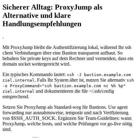
Sicherer Alltag: ProxyJump als
Alternative und klare
Handlungsempfehlungen
.
Mit ProxyJump bleibt die Authentifizierung lokal, während Ihr ssh
client Verbindungen über eine Bastion transparent aufbaut. So
behalten Sie private keys auf dem Rechner und vermeiden, dass ein
domain socket weitergereicht wird.
Ein typisches Kommando lautet:
ssh -J bastion.example.com
. Falls Ihr System älter ist, nutzen Sie alternativ
ziel.internal
ssh
-o ProxyCommand="ssh bastion.example.com nc %h %p"
und dokumentieren die file ~/.ssh/config
ziel.internal
entsprechend.
Setzen Sie ProxyJump als Standard‑weg für Bastions. Use agent
forwarding nur ausnahmsweise, temporär und nach Verifizierung
von $SSH_AUTH_SOCK. Ergänzen Sie Team‑Guidelines: wann
ProxyJump, welche hosts, und welche Prüfungen vor go‑live nötig
sind.