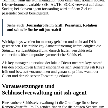
Technisch läuft die Kommunikation über einen unix domain socket.
Die environment variable SSH_AUTH_SOCK verweist auf diesen
Socket; bei aktivem agent forwarding wird auf dem Ziel ein
passender Socket bereitgestellt.
Siehe auch
Journalgröße im Griff: Persistenz, Rotation
und schnelle Suche mit journalctl
Wichtig: keys werden im memory gehalten und nicht auf Disk
geschrieben. Die public key Authentifizierung liefert lediglich die
Signatur zur Identitätsprüfung; danach laufen verschlüsselte
connections über temporäre symmetrische Schlüssel.
Als key manager unterstützt der lokale Dienst mehrere keys stored.
Für den produktiven Einsatz empfiehlt es sich, generating ssh Keys
früh und bewusst vorzunehmen und genau zu prüfen, wann der
Client und der ssh server Forwarding erlauben.
Voraussetzungen und
Schlüsselverwaltung mit ssh-agent
Eine saubere Schlüsselverwaltung ist die Grundlage für sichere
Remote-Zugriffe. Im Folgenden finden Sie die nötigen Schritte, um