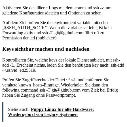
Aktivieren Sie detaillierte Logs mit dem command ssh -v, um
geladene Konfigurationsdateien und Optionen zu sehen.
Auf dem Ziel prüfen Sie die environment variable mit echo
„$SSH_AUTH_SOCK“. Wenn die variable set fehlt, ist kein
Forwarding aktiv und ssh -T git@github.com führt oft zu
Permission denied (publickey).
Keys sichtbar machen und nachladen
Kontrollieren Sie, welche keys der lokale Dienst anbietet, mit ssh-
add -L. Erscheint nichts, laden Sie den benötigten key nach: ssh-add
~/.ssh/id_ed25519.
Prüfen Sie Zugriffsrechte der Datei ~/.ssh und entfernen Sie
veraltete known_hosts‑Einträge. Wiederholen Sie dann den
following command ssh -T git@github.com vom Ziel; bei Erfolg
haben Sie Zugang ohne Passwortprompt.
Siehe auch
Puppy Linux für alte Hardware:
Wiedergeburt von Legacy-Systemen