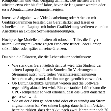
Komponenten und vom Umgang damit ab. Die meisten Geräte
arbeiten etwa vier bis fünf Jahre, bevor sie langsamer werden oder
erste Abnutzungserscheinungen zeigen.
Intensive Aufgaben wie Videobearbeitung oder Arbeiten mit
Grafikprogrammen belasten das Gerät stärker und lassen es
schneller altern. Laptops mit hoher Grafikleistung verlieren eher den
Anschluss an aktuelle Softwareanforderungen.
Hochpreisige Modelle enthalten oft robustere Teile, die länger
halten. Günstigere Geräte zeigen Probleme früher. Jeder Laptop
stößt früher oder später an seine Grenzen.
Das sind die Faktoren, die die Lebensdauer beeinflussen:
Wie stark das Gerät täglich genutzt wird. Ein Student, der
seinen Laptop täglich acht Stunden für Vorlesungen und
Streaming nutzt, wird früher Verschleißerscheinungen
bemerken als jemand, der ihn nur gelegentlich verwendet.
Ob Lüftungsschlitze gereinigt werden und die Software
regelmäßig aktualisiert wird. Ein verstaubter Lüfter kann die
CPU-Temperatur so weit erhöhen, dass das Gerät dauerhaft
gedrosselt wird.
Wie oft der Akku geladen wird oder ob er ständig am Strom
angeschlossen ist. Wer seinen Laptop dauerhaft am Netzteil
betreibt, riskiert, dass der Akku nach zwei Jahren nur noch 30