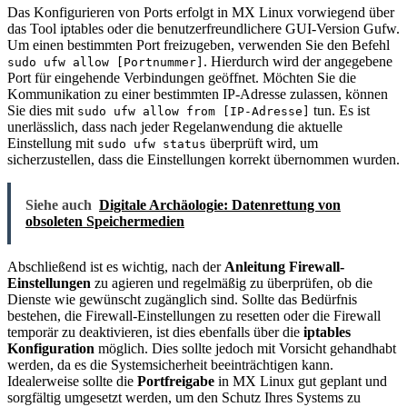
Das Konfigurieren von Ports erfolgt in MX Linux vorwiegend über
das Tool iptables oder die benutzerfreundlichere GUI-Version Gufw.
Um einen bestimmten Port freizugeben, verwenden Sie den Befehl
. Hierdurch wird der angegebene
sudo ufw allow [Portnummer]
Port für eingehende Verbindungen geöffnet. Möchten Sie die
Kommunikation zu einer bestimmten IP-Adresse zulassen, können
Sie dies mit
tun. Es ist
sudo ufw allow from [IP-Adresse]
unerlässlich, dass nach jeder Regelanwendung die aktuelle
Einstellung mit
überprüft wird, um
sudo ufw status
sicherzustellen, dass die Einstellungen korrekt übernommen wurden.
Siehe auch
Digitale Archäologie: Datenrettung von
obsoleten Speichermedien
Abschließend ist es wichtig, nach der
Anleitung Firewall-
Einstellungen
zu agieren und regelmäßig zu überprüfen, ob die
Dienste wie gewünscht zugänglich sind. Sollte das Bedürfnis
bestehen, die Firewall-Einstellungen zu resetten oder die Firewall
temporär zu deaktivieren, ist dies ebenfalls über die
iptables
Konfiguration
möglich. Dies sollte jedoch mit Vorsicht gehandhabt
werden, da es die Systemsicherheit beeinträchtigen kann.
Idealerweise sollte die
Portfreigabe
in MX Linux gut geplant und
sorgfältig umgesetzt werden, um den Schutz Ihres Systems zu