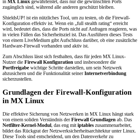
in
MX Linux
gewährleistet, dass nur die gewünschten Ports
zugänglich sind, während alle anderen geschützt bleiben.
ShieldsUP! ist ein nützliches Tool, um zu testen, ob die Firewall-
Konfiguration effektiv ist. Wenn ein „full stealth rating“ erreicht
wird, bedeutet dies, dass die Ports nicht auf Anfragen reagieren, was
in vielen Fällen das Sicherheitsziel ist. Das Ausführen dieses Tests
von einem LiveMedium gibt Aufschluss darüber, ob eine zusätzliche
Hardware-Firewall vorhanden und aktiv ist.
Zum Abschluss lässt sich festhalten, dass für jeden MX Linux-
Nutzer die
Firewall Konfiguration
und insbesondere die
Portfreigabe
wichtige Schritte darstellen, um sein Netzwerk
abzusichern und die Funktionalität seiner
Internetverbindung
sicherzustellen.
Grundlagen der Firewall-Konfiguration
in MX Linux
Die effektive Sicherung von Netzwerken in MX Linux hängt stark
von einem soliden Verständnis der
Firewall Grundlagen
ab. Das
Netfilter-Kernel-Modul
, das eng mit
iptables
zusammenarbeitet,
bildet das Rückgrat der Netzwerksicherheitsarchitektur unter Linux.
Diese Tools sind entscheidend, um den Datenverkehr zu