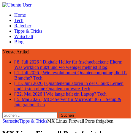
Home
Tech
Ratgeber
Tipps & Tricks
Wirtschaft
Blog
Neuste Artikel
[ 8. Juli 2026 ]
Digitale Helfer für frischgebackene Eltern:
Was wirklich nützt und wo weniger mehr ist
Blog
[ 1. Juli 2026 ]
Wie revolutioniert Quantencomputing die IT-
Branche?
Tech
[ 15. Juni 2026 ]
Quantenemulatoren in der Cloud: Lernen
und Testen ohne Quantenhardware
Tech
[ 22. Mai 2026 ]
Wie lange hält ein Laptop?
Tech
[ 5. Mai 2026 ]
MCP Server für Microsoft 365 – Setup &
Integration
Tech
Suchen
nach:
Startseite
Tipps & Tricks
MX Linux Firewall Ports freigeben