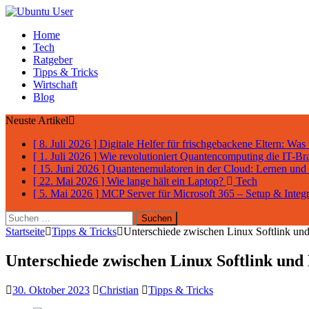
Home
Tech
Ratgeber
Tipps & Tricks
Wirtschaft
Blog
Neuste Artikel
[ 8. Juli 2026 ]
Digitale Helfer für frischgebackene Eltern: Was
[ 1. Juli 2026 ]
Wie revolutioniert Quantencomputing die IT-B
[ 15. Juni 2026 ]
Quantenemulatoren in der Cloud: Lernen un
[ 22. Mai 2026 ]
Wie lange hält ein Laptop?
Tech
[ 5. Mai 2026 ]
MCP Server für Microsoft 365 – Setup & Integ
Suchen
nach:
Startseite
Tipps & Tricks
Unterschiede zwischen Linux Softlink und
Unterschiede zwischen Linux Softlink und
30. Oktober 2023
Christian
Tipps & Tricks