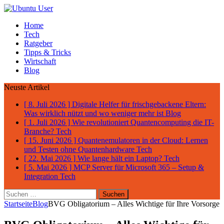
Home
Tech
Ratgeber
Tipps & Tricks
Wirtschaft
Blog
Neuste Artikel
[ 8. Juli 2026 ]
Digitale Helfer für frischgebackene Eltern:
Was wirklich nützt und wo weniger mehr ist
Blog
[ 1. Juli 2026 ]
Wie revolutioniert Quantencomputing die IT-
Branche?
Tech
[ 15. Juni 2026 ]
Quantenemulatoren in der Cloud: Lernen
und Testen ohne Quantenhardware
Tech
[ 22. Mai 2026 ]
Wie lange hält ein Laptop?
Tech
[ 5. Mai 2026 ]
MCP Server für Microsoft 365 – Setup &
Integration
Tech
Suchen
nach:
Startseite
Blog
BVG Obligatorium – Alles Wichtige für Ihre Vorsorge