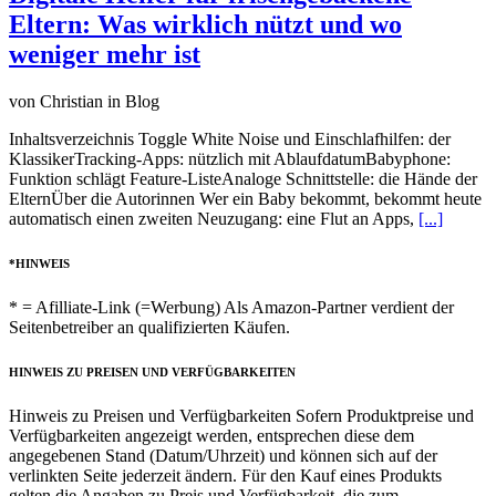
Eltern: Was wirklich nützt und wo
weniger mehr ist
von Christian in Blog
Inhaltsverzeichnis Toggle White Noise und Einschlafhilfen: der
KlassikerTracking-Apps: nützlich mit AblaufdatumBabyphone:
Funktion schlägt Feature-ListeAnaloge Schnittstelle: die Hände der
ElternÜber die Autorinnen Wer ein Baby bekommt, bekommt heute
automatisch einen zweiten Neuzugang: eine Flut an Apps,
[...]
*HINWEIS
* = Afilliate-Link (=Werbung) Als Amazon-Partner verdient der
Seitenbetreiber an qualifizierten Käufen.
HINWEIS ZU PREISEN UND VERFÜGBARKEITEN
Hinweis zu Preisen und Verfügbarkeiten Sofern Produktpreise und
Verfügbarkeiten angezeigt werden, entsprechen diese dem
angegebenen Stand (Datum/Uhrzeit) und können sich auf der
verlinkten Seite jederzeit ändern. Für den Kauf eines Produkts
gelten die Angaben zu Preis und Verfügbarkeit, die zum