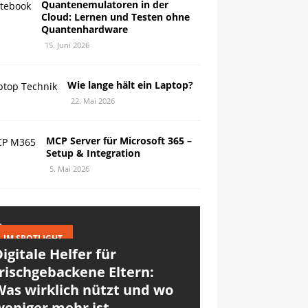
Quantenemulatoren in der
Cloud: Lernen und Testen ohne
Quantenhardware
15. Juni 2026
Wie lange hält ein Laptop?
22. Mai 2026
MCP Server für Microsoft 365 –
Setup & Integration
5. Mai 2026
IM SPOTLIGHT
igitale Helfer für
rischgebackene Eltern:
Was wirklich nützt und wo
weniger mehr ist