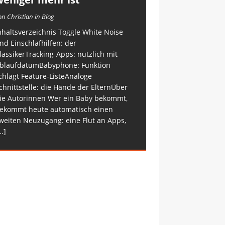
on Christian in Blog
nhaltsverzeichnis Toggle White Noise
nd Einschlafhilfen: der
lassikerTracking-Apps: nützlich mit
blaufdatumBabyphone: Funktion
chlägt Feature-ListeAnaloge
chnittstelle: die Hände der ElternÜber
ie Autorinnen Wer ein Baby bekommt,
ekommt heute automatisch einen
weiten Neuzugang: eine Flut an Apps,
..]