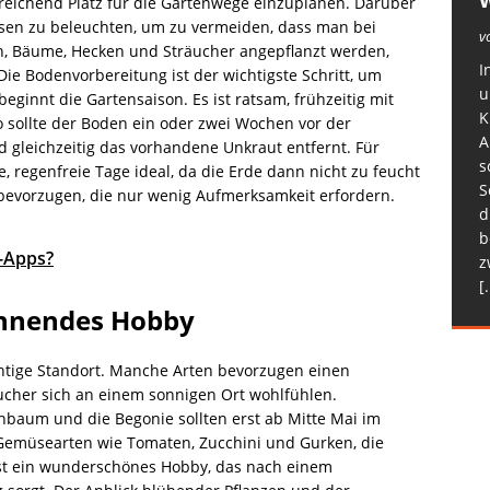
sreichend Platz für die Gartenwege einzuplanen. Darüber
ssen zu beleuchten, um zu vermeiden, dass man bei
v
zen, Bäume, Hecken und Sträucher angepflanzt werden,
I
ie Bodenvorbereitung ist der wichtigste Schritt, um
u
eginnt die Gartensaison. Es ist ratsam, frühzeitig mit
K
 sollte der Boden ein oder zwei Wochen vor der
A
d gleichzeitig das vorhandene Unkraut entfernt. Für
s
, regenfreie Tage ideal, da die Erde dann nicht zu feucht
S
e bevorzugen, die nur wenig Aufmerksamkeit erfordern.
d
b
t-Apps?
z
[.
annendes Hobby
chtige Standort. Manche Arten bevorzugen einen
ucher sich an einem sonnigen Ort wohlfühlen.
enbaum und die Begonie sollten erst ab Mitte Mai im
r Gemüsearten wie Tomaten, Zucchini und Gurken, die
 ist ein wunderschönes Hobby, das nach einem