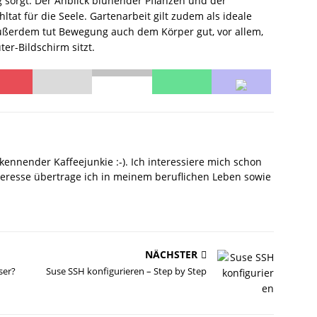
 sorgt. Der Anblick blühender Pflanzen und der
tat für die Seele. Gartenarbeit gilt zudem als ideale
Außerdem tut Bewegung auch dem Körper gut, vor allem,
r-Bildschirm sitzt.
kennender Kaffeejunkie :-). Ich interessiere mich schon
nteresse übertrage ich in meinem beruflichen Leben sowie
NÄCHSTER
ser?
Suse SSH konfigurieren – Step by Step