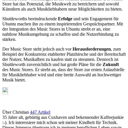
Store hat das Potenzial, die Musikwelt zu bereichern und sowohl
Künstlern als auch Musikliebhabern neue Möglichkeiten zu bieten.
Shuttleworths beeindruckende
Erfolge
und sein Engagement für
Ubuntu machen ihn zu einem inspirierenden Gesprächspartner. Mit
der Integration des Music Stores in Ubuntu strebt er an, eine
nahtlose Musikumgebung zu schaffen und die Nutzerbindung zu
stärken.
Der Music Store steht jedoch auch vor
Herausforderungen
, zum
Beispiel der Konkurrenz etablierter Platzhirsche und der Bereitschaft
der Nutzer, Musikalben zu kaufen statt zu streamen. Dennoch ist
Shuttleworth zuversichtlich und hat große Pläne für die
Zukunft
des Music Stores. Er strebt an, dass der Store zur ersten Anlaufstelle
für Musikliebhaber wird und eine breite Auswahl an hochwertiger
Musik bietet.
Über Christian
447 Artikel
35 Jahre alt, gebürtig aus Cuxhaven und bekennender Kaffeejunkie
:-). Ich interessiere mich schon seit meiner Kindheit für Technik.
Dieses Interesse übertrage ich in meinem beruflichen Leben sowie