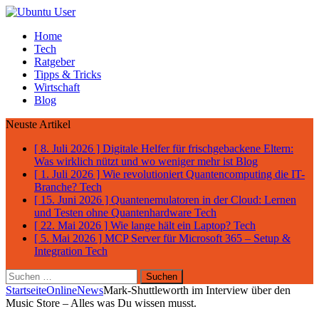
Home
Tech
Ratgeber
Tipps & Tricks
Wirtschaft
Blog
Neuste Artikel
[ 8. Juli 2026 ]
Digitale Helfer für frischgebackene Eltern:
Was wirklich nützt und wo weniger mehr ist
Blog
[ 1. Juli 2026 ]
Wie revolutioniert Quantencomputing die IT-
Branche?
Tech
[ 15. Juni 2026 ]
Quantenemulatoren in der Cloud: Lernen
und Testen ohne Quantenhardware
Tech
[ 22. Mai 2026 ]
Wie lange hält ein Laptop?
Tech
[ 5. Mai 2026 ]
MCP Server für Microsoft 365 – Setup &
Integration
Tech
Suchen
nach:
Startseite
Online
News
Mark-Shuttleworth im Interview über den
Music Store – Alles was Du wissen musst.