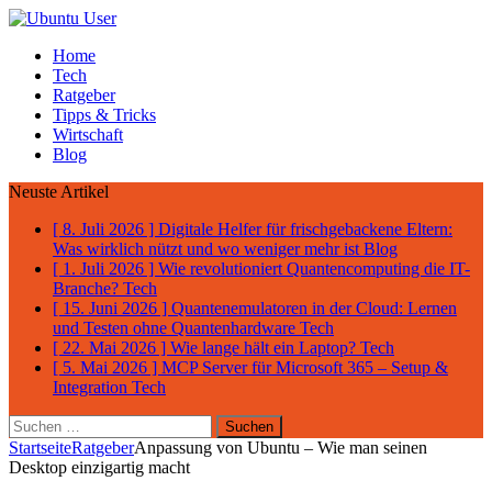
Home
Tech
Ratgeber
Tipps & Tricks
Wirtschaft
Blog
Neuste Artikel
[ 8. Juli 2026 ]
Digitale Helfer für frischgebackene Eltern:
Was wirklich nützt und wo weniger mehr ist
Blog
[ 1. Juli 2026 ]
Wie revolutioniert Quantencomputing die IT-
Branche?
Tech
[ 15. Juni 2026 ]
Quantenemulatoren in der Cloud: Lernen
und Testen ohne Quantenhardware
Tech
[ 22. Mai 2026 ]
Wie lange hält ein Laptop?
Tech
[ 5. Mai 2026 ]
MCP Server für Microsoft 365 – Setup &
Integration
Tech
Suchen
nach:
Startseite
Ratgeber
Anpassung von Ubuntu – Wie man seinen
Desktop einzigartig macht