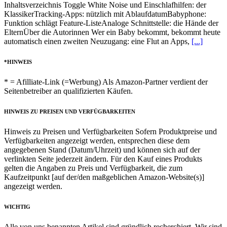
Inhaltsverzeichnis Toggle White Noise und Einschlafhilfen: der
KlassikerTracking-Apps: nützlich mit AblaufdatumBabyphone:
Funktion schlägt Feature-ListeAnaloge Schnittstelle: die Hände der
ElternÜber die Autorinnen Wer ein Baby bekommt, bekommt heute
automatisch einen zweiten Neuzugang: eine Flut an Apps,
[...]
*HINWEIS
* = Afilliate-Link (=Werbung) Als Amazon-Partner verdient der
Seitenbetreiber an qualifizierten Käufen.
HINWEIS ZU PREISEN UND VERFÜGBARKEITEN
Hinweis zu Preisen und Verfügbarkeiten Sofern Produktpreise und
Verfügbarkeiten angezeigt werden, entsprechen diese dem
angegebenen Stand (Datum/Uhrzeit) und können sich auf der
verlinkten Seite jederzeit ändern. Für den Kauf eines Produkts
gelten die Angaben zu Preis und Verfügbarkeit, die zum
Kaufzeitpunkt [auf der/den maßgeblichen Amazon-Website(s)]
angezeigt werden.
WICHTIG
Alle von uns benannten Artikel sind gründlich recherchiert. Wir sind