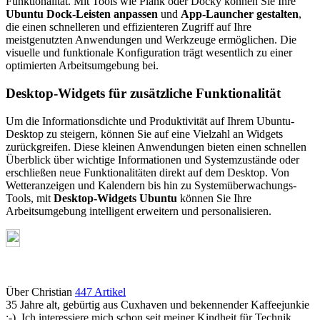
Funktionalität. Mit Tools wie Plank oder Docky können Sie Ihre
Ubuntu Dock-Leisten anpassen
und
App-Launcher gestalten
,
die einen schnelleren und effizienteren Zugriff auf Ihre
meistgenutzten Anwendungen und Werkzeuge ermöglichen. Die
visuelle und funktionale Konfiguration trägt wesentlich zu einer
optimierten Arbeitsumgebung bei.
Desktop-Widgets für zusätzliche Funktionalität
Um die Informationsdichte und Produktivität auf Ihrem Ubuntu-
Desktop zu steigern, können Sie auf eine Vielzahl an Widgets
zurückgreifen. Diese kleinen Anwendungen bieten einen schnellen
Überblick über wichtige Informationen und Systemzustände oder
erschließen neue Funktionalitäten direkt auf dem Desktop. Von
Wetteranzeigen und Kalendern bis hin zu Systemüberwachungs-
Tools, mit
Desktop-Widgets Ubuntu
können Sie Ihre
Arbeitsumgebung intelligent erweitern und personalisieren.
Über Christian
447 Artikel
35 Jahre alt, gebürtig aus Cuxhaven und bekennender Kaffeejunkie
:-). Ich interessiere mich schon seit meiner Kindheit für Technik.