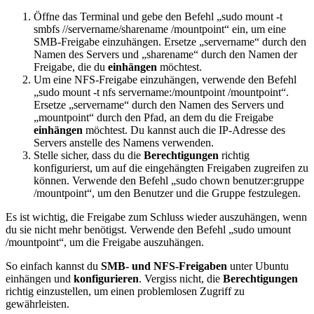
Öffne das Terminal und gebe den Befehl „sudo mount -t
smbfs //servername/sharename /mountpoint“ ein, um eine
SMB-Freigabe einzuhängen. Ersetze „servername“ durch den
Namen des Servers und „sharename“ durch den Namen der
Freigabe, die du
einhängen
möchtest.
Um eine NFS-Freigabe einzuhängen, verwende den Befehl
„sudo mount -t nfs servername:/mountpoint /mountpoint“.
Ersetze „servername“ durch den Namen des Servers und
„mountpoint“ durch den Pfad, an dem du die Freigabe
einhängen
möchtest. Du kannst auch die IP-Adresse des
Servers anstelle des Namens verwenden.
Stelle sicher, dass du die
Berechtigungen
richtig
konfigurierst, um auf die eingehängten Freigaben zugreifen zu
können. Verwende den Befehl „sudo chown benutzer:gruppe
/mountpoint“, um den Benutzer und die Gruppe festzulegen.
Es ist wichtig, die Freigabe zum Schluss wieder auszuhängen, wenn
du sie nicht mehr benötigst. Verwende den Befehl „sudo umount
/mountpoint“, um die Freigabe auszuhängen.
So einfach kannst du
SMB- und NFS-Freigaben
unter Ubuntu
einhängen und
konfigurieren
. Vergiss nicht, die
Berechtigungen
richtig einzustellen, um einen problemlosen Zugriff zu
gewährleisten.