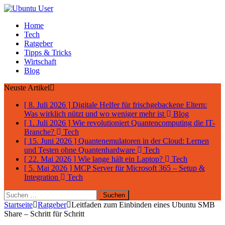
Home
Tech
Ratgeber
Tipps & Tricks
Wirtschaft
Blog
Neuste Artikel
[ 8. Juli 2026 ]
Digitale Helfer für frischgebackene Eltern:
Was wirklich nützt und wo weniger mehr ist
Blog
[ 1. Juli 2026 ]
Wie revolutioniert Quantencomputing die IT-
Branche?
Tech
[ 15. Juni 2026 ]
Quantenemulatoren in der Cloud: Lernen
und Testen ohne Quantenhardware
Tech
[ 22. Mai 2026 ]
Wie lange hält ein Laptop?
Tech
[ 5. Mai 2026 ]
MCP Server für Microsoft 365 – Setup &
Integration
Tech
Suchen
nach:
Startseite
Ratgeber
Leitfaden zum Einbinden eines Ubuntu SMB
Share – Schritt für Schritt