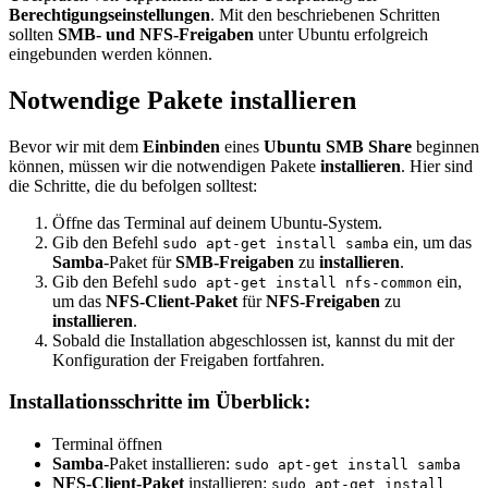
Berechtigungseinstellungen
. Mit den beschriebenen Schritten
sollten
SMB- und NFS-Freigaben
unter Ubuntu erfolgreich
eingebunden werden können.
Notwendige Pakete installieren
Bevor wir mit dem
Einbinden
eines
Ubuntu SMB Share
beginnen
können, müssen wir die notwendigen Pakete
installieren
. Hier sind
die Schritte, die du befolgen solltest:
Öffne das Terminal auf deinem Ubuntu-System.
Gib den Befehl
ein, um das
sudo apt-get install samba
Samba
-Paket für
SMB-Freigaben
zu
installieren
.
Gib den Befehl
ein,
sudo apt-get install nfs-common
um das
NFS-Client-Paket
für
NFS-Freigaben
zu
installieren
.
Sobald die Installation abgeschlossen ist, kannst du mit der
Konfiguration der Freigaben fortfahren.
Installationsschritte im Überblick:
Terminal öffnen
Samba
-Paket installieren:
sudo apt-get install samba
NFS-Client-Paket
installieren:
sudo apt-get install