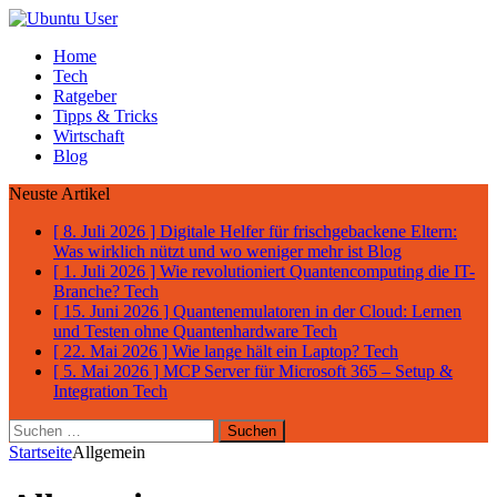
Home
Tech
Ratgeber
Tipps & Tricks
Wirtschaft
Blog
Neuste Artikel
[ 8. Juli 2026 ]
Digitale Helfer für frischgebackene Eltern:
Was wirklich nützt und wo weniger mehr ist
Blog
[ 1. Juli 2026 ]
Wie revolutioniert Quantencomputing die IT-
Branche?
Tech
[ 15. Juni 2026 ]
Quantenemulatoren in der Cloud: Lernen
und Testen ohne Quantenhardware
Tech
[ 22. Mai 2026 ]
Wie lange hält ein Laptop?
Tech
[ 5. Mai 2026 ]
MCP Server für Microsoft 365 – Setup &
Integration
Tech
Suchen
nach:
Startseite
Allgemein