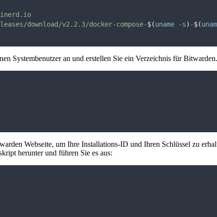
inerd.io
leases/download/v2.2.3/docker-compose-
$(
uname
 -s
)
-
$(
unam
inen Systembenutzer an und erstellen Sie ein Verzeichnis für Bitwarden
warden Webseite, um Ihre Installations-ID und Ihren Schlüssel zu erhal
skript herunter und führen Sie es aus: