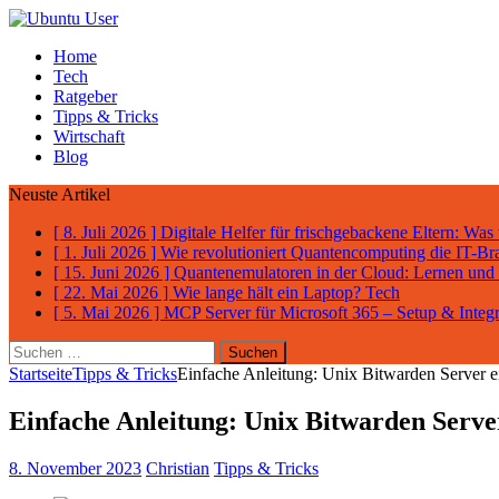
Home
Tech
Ratgeber
Tipps & Tricks
Wirtschaft
Blog
Neuste Artikel
[ 8. Juli 2026 ]
Digitale Helfer für frischgebackene Eltern: Was
[ 1. Juli 2026 ]
Wie revolutioniert Quantencomputing die IT-B
[ 15. Juni 2026 ]
Quantenemulatoren in der Cloud: Lernen un
[ 22. Mai 2026 ]
Wie lange hält ein Laptop?
Tech
[ 5. Mai 2026 ]
MCP Server für Microsoft 365 – Setup & Integ
Suchen
nach:
Startseite
Tipps & Tricks
Einfache Anleitung: Unix Bitwarden Server e
Einfache Anleitung: Unix Bitwarden Serve
8. November 2023
Christian
Tipps & Tricks