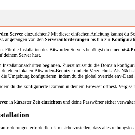
rden Server
einzurichten? Mit dieser einfachen Anleitung kannst du Sch
usst, angefangen von den
Serveranforderungen
bis hin zur
Konfigurat
n. Für die Installation des Bitwarden Servers benötigst du einen
x64-Pr
 deinem Server hast.
en Installationsschritten beginnen. Zuerst musst du die Domain konfiguri
 du einen lokalen Bitwarden-Benutzer und ein Verzeichnis. Als Nächst
t du die Umgebung konfigurieren, indem du die global.override.env-Datei 
, indem du die konfigurierte Domain in deinem Browser öffnest. Vergiss
rver
in kürzester Zeit
einrichten
und deine Passwörter sicher verwalten
tallation
nforderungen erforderlich. Um sicherzustellen, dass alles reibungslos f