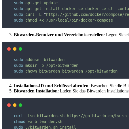
sudo
apt-get
update
sudo
apt-get
install
docker-ce
docker-ce-cli
conta
sudo
curl
-L
"
https://github.com/docker/compose/re
sudo
chmod
+x
/usr/local/bin/docker-compose
Bitwarden-Benutzer und Verzeichnis erstellen
: Legen Sie e
sudo
adduser
bitwarden
sudo
mkdir
-p
/opt/bitwarden
sudo
chown
bitwarden:bitwarden
/opt/bitwarden
Installations-ID und Schlüssel abrufen
: Besuchen Sie die Bit
Bitwarden Installation
: Laden Sie das Bitwarden Installations
curl
-Lso
bitwarden.sh
https://go.btwrdn.co/bw-sh
chmod
+x
bitwarden.sh
sudo
./bitwarden.sh
install