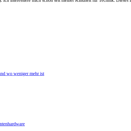
. Ich interessiere mich schon seit meiner Kindheit für Technik. Dieses
 und wo weniger mehr ist
antenhardware