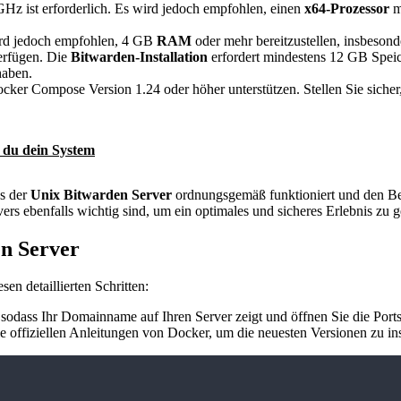
Hz ist erforderlich. Es wird jedoch empfohlen, einen
x64-Prozessor
m
rd jedoch empfohlen, 4 GB
RAM
oder mehr bereitzustellen, insbesond
erfügen. Die
Bitwarden-Installation
erfordert mindestens 12 GB Speich
haben.
er Compose Version 1.24 oder höher unterstützen. Stellen Sie sicher, 
 du dein System
ss der
Unix Bitwarden Server
ordnungsgemäß funktioniert und den Bed
rs ebenfalls wichtig sind, um ein optimales und sicheres Erlebnis zu g
en Server
esen detaillierten Schritten:
 sodass Ihr Domainname auf Ihren Server zeigt und öffnen Sie die Port
e offiziellen Anleitungen von Docker, um die neuesten Versionen zu ins