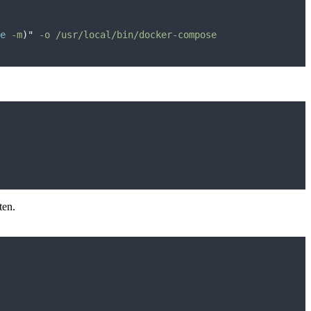
e
 -m
)"
-o
/usr/local/bin/docker-compose
.
ten.