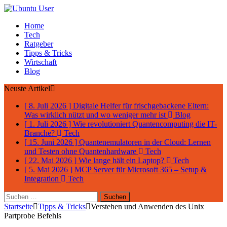
Home
Tech
Ratgeber
Tipps & Tricks
Wirtschaft
Blog
Neuste Artikel
[ 8. Juli 2026 ]
Digitale Helfer für frischgebackene Eltern:
Was wirklich nützt und wo weniger mehr ist
Blog
[ 1. Juli 2026 ]
Wie revolutioniert Quantencomputing die IT-
Branche?
Tech
[ 15. Juni 2026 ]
Quantenemulatoren in der Cloud: Lernen
und Testen ohne Quantenhardware
Tech
[ 22. Mai 2026 ]
Wie lange hält ein Laptop?
Tech
[ 5. Mai 2026 ]
MCP Server für Microsoft 365 – Setup &
Integration
Tech
Suchen
nach:
Startseite
Tipps & Tricks
Verstehen und Anwenden des Unix
Partprobe Befehls