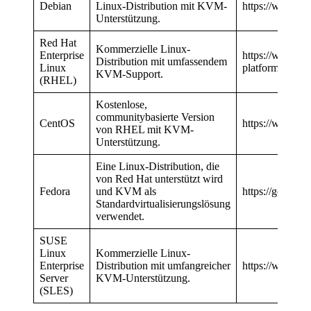
Debian
Linux-Distribution mit KVM-
https://www.de
Unterstützung.
Red Hat
Kommerzielle Linux-
Enterprise
https://www.red
Distribution mit umfassendem
Linux
platforms/enter
KVM-Support.
(RHEL)
Kostenlose,
communitybasierte Version
CentOS
https://www.cen
von RHEL mit KVM-
Unterstützung.
Eine Linux-Distribution, die
von Red Hat unterstützt wird
Fedora
und KVM als
https://getfedor
Standardvirtualisierungslösung
verwendet.
SUSE
Linux
Kommerzielle Linux-
Enterprise
Distribution mit umfangreicher
https://www.su
Server
KVM-Unterstützung.
(SLES)