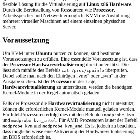
flexible Lösung für die Virtualisierung auf
Linux x86 Hardware
.
Durch die Bereitstellung von Ressourcen wie
Prozessor
,
Arbeitsspeicher und Netzwerk ermöglicht KVM die Ausführung
mehrerer virtueller Maschinen auf einem einzelnen physischen
Server.
Voraussetzung
Um KVM unter
Ubuntu
nutzen zu können, sind bestimmte
Voraussetzungen zu erfüllen. Eine essentielle Voraussetzung ist, dass
der
Prozessor
Hardwarevirtualisierung
direkt unterstützt. Dies
lässt sich mithilfe des Befehls
überprüfen.
cat /proc/cpuinfo
Dabei sollte man nach den Einträgen „vmx“ oder „svm“ in der
Ausgabe suchen. Ist der
Prozessor
in der Lage,
Hardwarevirtualisierung
zu unterstützen, werden die benötigten
Kernel-Module in der Regel automatisch geladen.
Falls der Prozessor die
Hardwarevirtualisierung
nicht unterstützt,
können die erforderlichen Kernel-Module manuell geladen werden.
Für Intel-Prozessoren erfolgt dies mit den Befehlen
modprobe kvm
und
. Für AMD-Prozessoren lautet der Befehl
modprobe kvm_intel
und
. Es ist jedoch zu beachten,
modprobe kvm
modprobe kvm_amd
dass möglicherweise eine Aktivierung der Hardwarevirtualisierung
im BIOS erforderlich ist.