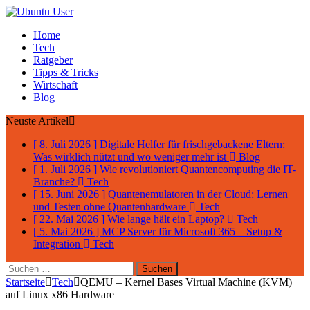
Home
Tech
Ratgeber
Tipps & Tricks
Wirtschaft
Blog
Neuste Artikel
[ 8. Juli 2026 ]
Digitale Helfer für frischgebackene Eltern:
Was wirklich nützt und wo weniger mehr ist
Blog
[ 1. Juli 2026 ]
Wie revolutioniert Quantencomputing die IT-
Branche?
Tech
[ 15. Juni 2026 ]
Quantenemulatoren in der Cloud: Lernen
und Testen ohne Quantenhardware
Tech
[ 22. Mai 2026 ]
Wie lange hält ein Laptop?
Tech
[ 5. Mai 2026 ]
MCP Server für Microsoft 365 – Setup &
Integration
Tech
Suchen
nach:
Startseite
Tech
QEMU – Kernel Bases Virtual Machine (KVM)
auf Linux x86 Hardware