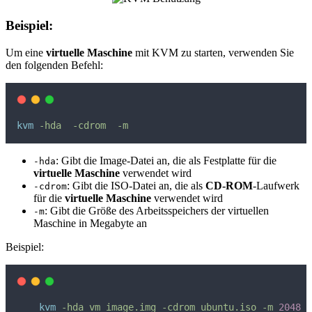
Beispiel:
Um eine
virtuelle Maschine
mit KVM zu starten, verwenden Sie
den folgenden Befehl:
kvm
-hda
-cdrom
-m
: Gibt die Image-Datei an, die als Festplatte für die
-hda
virtuelle Maschine
verwendet wird
: Gibt die ISO-Datei an, die als
CD-ROM
-Laufwerk
-cdrom
für die
virtuelle Maschine
verwendet wird
: Gibt die Größe des Arbeitsspeichers der virtuellen
-m
Maschine in Megabyte an
Beispiel:
kvm
-hda
vm_image.img
-cdrom
ubuntu.iso
-m
2048