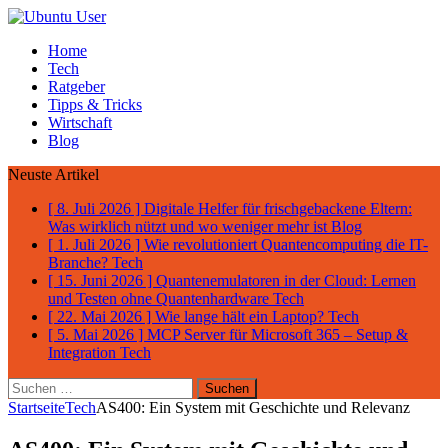
Home
Tech
Ratgeber
Tipps & Tricks
Wirtschaft
Blog
Neuste Artikel
[ 8. Juli 2026 ]
Digitale Helfer für frischgebackene Eltern:
Was wirklich nützt und wo weniger mehr ist
Blog
[ 1. Juli 2026 ]
Wie revolutioniert Quantencomputing die IT-
Branche?
Tech
[ 15. Juni 2026 ]
Quantenemulatoren in der Cloud: Lernen
und Testen ohne Quantenhardware
Tech
[ 22. Mai 2026 ]
Wie lange hält ein Laptop?
Tech
[ 5. Mai 2026 ]
MCP Server für Microsoft 365 – Setup &
Integration
Tech
Suchen
nach:
Startseite
Tech
AS400: Ein System mit Geschichte und Relevanz